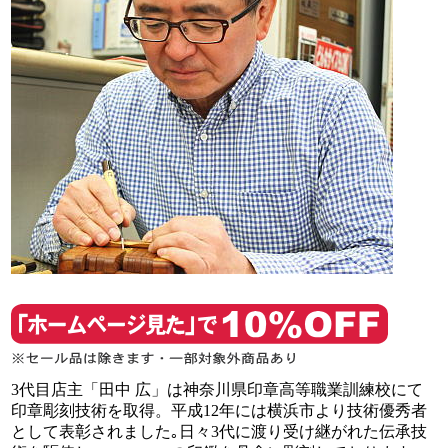
3代目店主「田中 広」は神奈川県印章高等職業
訓練校にて
印章彫刻技術を取得。平成12年には
横浜市より技術優秀者
として表彰されました｡
日々3代に渡り受け継がれた伝承技