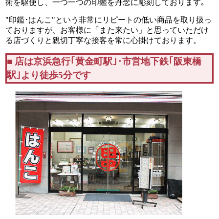
術を駆使し、
一つ一つの印鑑を丹念に彫刻しております｡
"印鑑･はんこ"という非常にリピートの低い
商品を取り扱っ
ておりますが、お客様に
「また来たい」と思っていただけ
る店づくりと
親切丁寧な接客を常に心掛けております。
■ 店は京浜急行｢黄金町駅｣･市営地下鉄｢阪東橋
駅｣より徒歩5分です