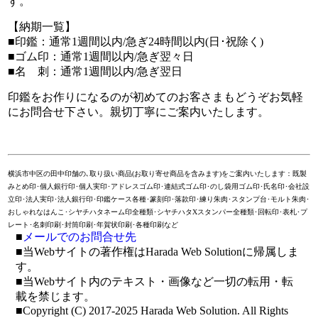
す。
【納期一覧】
■印鑑：通常1週間以内/急ぎ24時間以内(日･祝除く)
■ゴム印：通常1週間以内/急ぎ翌々日
■名 刺：通常1週間以内/急ぎ翌日
印鑑をお作りになるのが初めてのお客さまも
どうぞお気軽
にお問合せ下さい。
親切丁寧にご案内いたします。
横浜市中区の田中印舗の､取り扱い商品(お取り寄せ商品を含みます)をご案内いたします：既製
みとめ印･個人銀行印･個人実印･アドレスゴム印･連結式ゴム印･のし袋用ゴム印･氏名印･会社設
立印･法人実印･法人銀行印･印鑑ケース各種･篆刻印･落款印･練り朱肉･スタンプ台･モルト朱肉･
おしゃれなはんこ･シヤチハタネーム印全種類･シヤチハタXスタンパー全種類･回転印･表札･プ
レート･名刺印刷･封筒印刷･年賀状印刷･各種印刷など
■
メールでのお問合せ先
■当Webサイトの著作権はHarada Web Solutionに帰属しま
す。
■当Webサイト内のテキスト・画像など一切の転用・転
載を禁じます。
■Copyright (C) 2017-2025 Harada Web Solution. All Rights