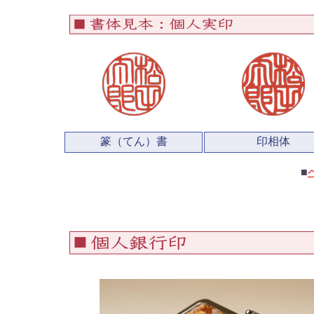
篆（てん）書
印相体
■