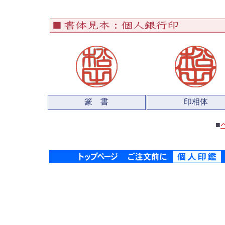
篆 書
印相体
■